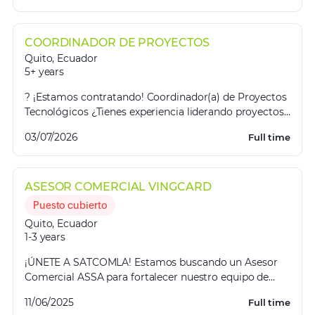
COORDINADOR DE PROYECTOS
Quito
,
Ecuador
5+ years
? ¡Estamos contratando! Coordinador(a) de Proyectos
Tecnológicos ¿Tienes experiencia liderando proyectos
de principio a fin y quieres ser la pieza cla...
03/07/2026
Full time
ASESOR COMERCIAL VINGCARD
Puesto cubierto
Quito
,
Ecuador
1-3 years
¡ÚNETE A SATCOMLA! Estamos buscando un Asesor
Comercial ASSA para fortalecer nuestro equipo de
talentos En SATCOMLA, buscamos un profesional
11/06/2025
Full time
apasionad...