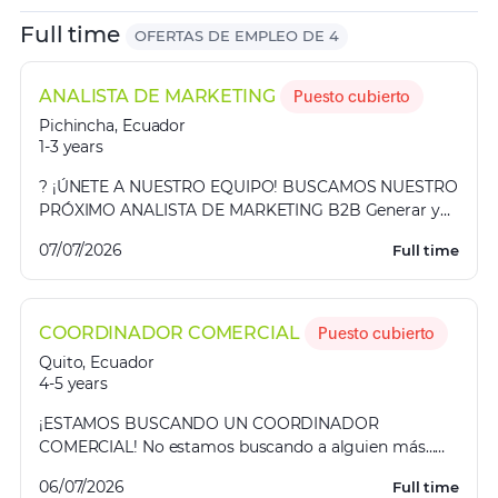
Full time
OFERTAS DE EMPLEO DE 4
ANALISTA DE MARKETING
Puesto cubierto
Pichincha
,
Ecuador
1-3 years
? ¡ÚNETE A NUESTRO EQUIPO! BUSCAMOS NUESTRO
PRÓXIMO ANALISTA DE MARKETING B2B Generar y
calificar demanda para el equipo comercial mediante
07/07/2026
Full time
estrategia...
COORDINADOR COMERCIAL
Puesto cubierto
Quito
,
Ecuador
4-5 years
¡ESTAMOS BUSCANDO UN COORDINADOR
COMERCIAL! No estamos buscando a alguien más…
estamos buscando al mejor. Si liderar equipos, cerrar
06/07/2026
Full time
negocios y supera...